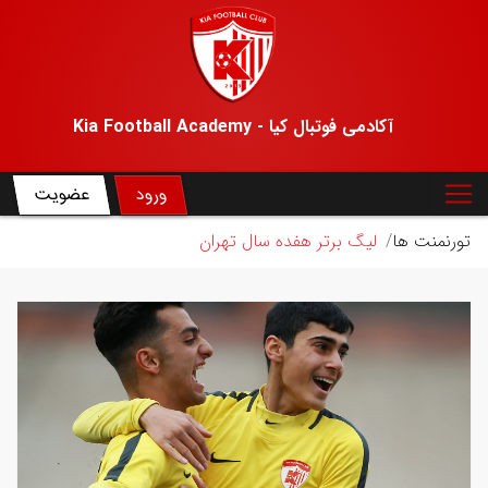
آکادمی فوتبال کیا - Kia Football Academy
ورود
عضویت
تورنمنت ها
لیگ برتر هفده سال تهران