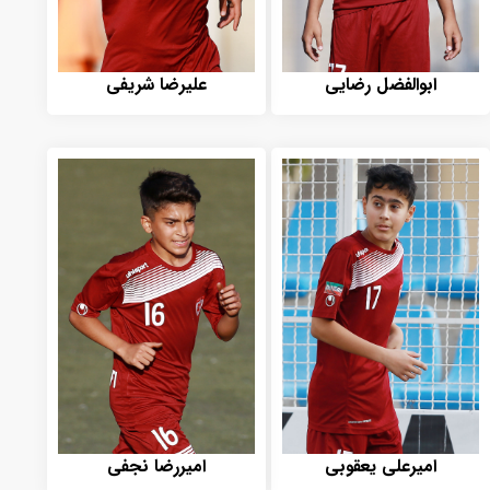
ابوالفضل رضایی
علیرضا شریفی
امیرعلی یعقوبی
امیررضا نجفی