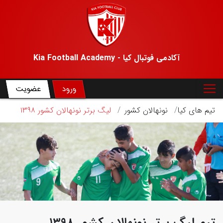
آکادمی فوتبال کیا - Kia Football Academy
ورود
عضویت
تیم های کیا
نونهالان کشور
لیگ برتر نونهالان کشور ۱۳۹۸
تیم لیگ برتر نونهالان کشور ۱۳۹۸