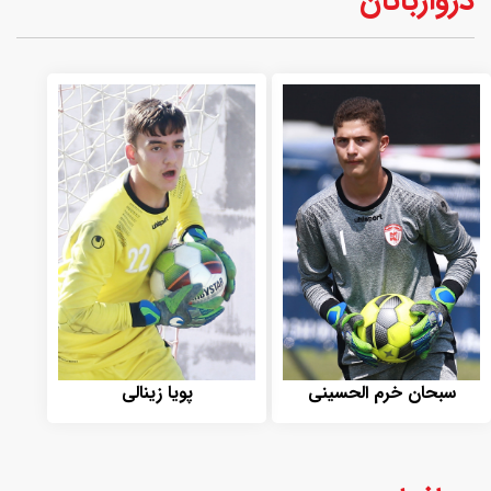
دروازبانان
سبحان خرم الحسینی
پویا زینالی