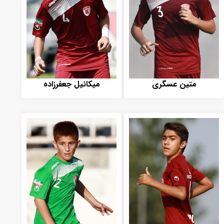
متین عسگری
میکائیل جعفرزاده