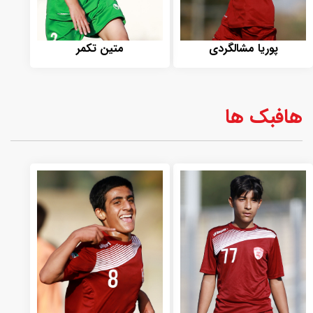
پوریا مشالگردی
متین تکمر
هافبک ها