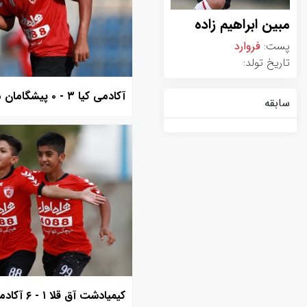
مبین ابراهیم زاده
پست:
فروارد
تاریخ تولد:
آکادمی کیا ۳ - ۰ پیشگامان مشهد
سابقه
کیمیادشت آق قلا ۱ - ۶ آکادمی کیا